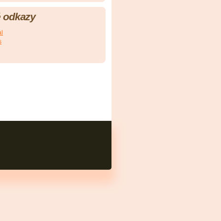
 odkazy
al
s