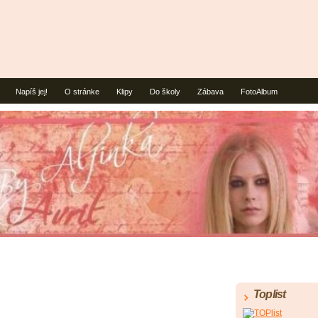
Napíš jej!
O stránke
Klipy
Do školy
Zábava
FotoAlbum
Toplist