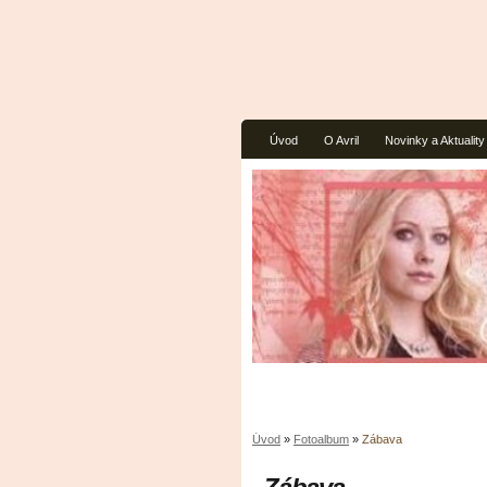
Úvod
O Avril
Novinky a Aktuality
Úvod
»
Fotoalbum
»
Zábava