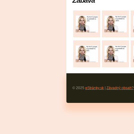
Zábava
© 2025
eStránky.sk
|
Závadný obsah?